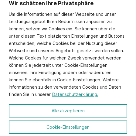
Wir schätzen Ihre Privatsphäre
Stay up to date
Um die Informationen auf dieser Webseite und unser
Leistungsangebot Ihren Bedürfnissen anpassen zu
können, setzen wir Cookies ein. Sie können über die
unter diesem Text platzierten Einstellungen und Buttons
Sie stimmen unserer
Datenschutzpolitik
zu.
entscheiden, welche Cookies bei der Nutzung dieser
Alternative:
Webseite und unseres Angebots gesetzt werden sollen.
Welche Cookies für welchen Zweck verwendet werden,
können Sie jederzeit unter Cookie-Einstellungen
einsehen. Ihre Einwilligung ändern oder widerrufen,
können Sie ebenfalls in Cookie-Einstellungen. Weitere
Informationen zu den verwendeten Cookies und Daten
finden Sie in unserer
Datenschutzerklärung.
© 2026 ITCS - Website by
axtesys
Alle akzeptieren
Impressum
Cookie-Einstellungen
Datenschutz