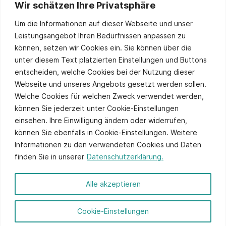
Wir schätzen Ihre Privatsphäre
Stay up to date
Um die Informationen auf dieser Webseite und unser
Leistungsangebot Ihren Bedürfnissen anpassen zu
können, setzen wir Cookies ein. Sie können über die
unter diesem Text platzierten Einstellungen und Buttons
Sie stimmen unserer
Datenschutzpolitik
zu.
entscheiden, welche Cookies bei der Nutzung dieser
Alternative:
Webseite und unseres Angebots gesetzt werden sollen.
Welche Cookies für welchen Zweck verwendet werden,
können Sie jederzeit unter Cookie-Einstellungen
einsehen. Ihre Einwilligung ändern oder widerrufen,
können Sie ebenfalls in Cookie-Einstellungen. Weitere
Informationen zu den verwendeten Cookies und Daten
finden Sie in unserer
Datenschutzerklärung.
© 2026 ITCS - Website by
axtesys
Alle akzeptieren
Impressum
Cookie-Einstellungen
Datenschutz