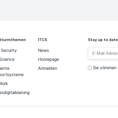
tturmthemen
ITCS
Stay up to date
 Security
News
Science
Homepage
Sie stimmen
igente
Anmelden
portsysteme
Alternative:
Work
sdigitalisierung