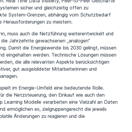
. Real Time Data Visibility, Peer-to-Peer Geschäfte
stemen sicher und gleichzeitig offen zu
rikte System-Grenzen, abhängig vom Schutzbedarf
se Herausforderungen zu meistern.
ann, muss auch die Netzführung weiterentwickelt und
r die Jahrzehnte gewachsenen „analogen“
ung. Damit die Energiewende bis 2030 gelingt, müssen
nd eingehalten werden. Technische Lösungen müssen
erden, die alle relevanten Aspekte berücksichtigen
tiver, gut ausgebildeter Mitarbeiterinnen und
managen.
 spielt im Energie-Umfeld eine bedeutende Rolle.
für die Netzsteuerung, den Einkauf wie auch den
 Learning Modelle verarbeiten eine Vielzahl an Daten
und ermöglichen es, zielgruppengerecht die jeweils
olatile Änderungen zu reagieren und die