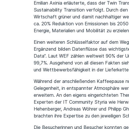
Emilian Axinia erläuterte, dass der Twin Tran
Sustainability Transition verfolgt. Durch d
Wirtschaft grüner und damit nachhaltiger wer
ca. 20% Reduktion von Emissionen bis 2050 
Energie, Materialien und Mobilität zu erzielen
Einen weiteren Schlüsselfaktor auf dem Weg 
Ergänzend bilden Datenflüsse das wichtigste
Data“. Laut WEF zählen weltweit 90% der U
99,7%. Ausgehend von all diesen Fakten sieh
und Wettbewerbsfähigkeit in der Lieferkette
Während der anschließenden Kaffeepause nu
Gelegenheit, in entspannter Atmosphäre wer
erweitern. An den eigens eingerichteten T
Experten der IT Community Styria wie Herw
Hehenberger, Andreas Wöhrer und Philipp Ghi
brachten ihre Expertise zu den jeweiligen 
Die Besucherinnen und Besucher konnten gezi