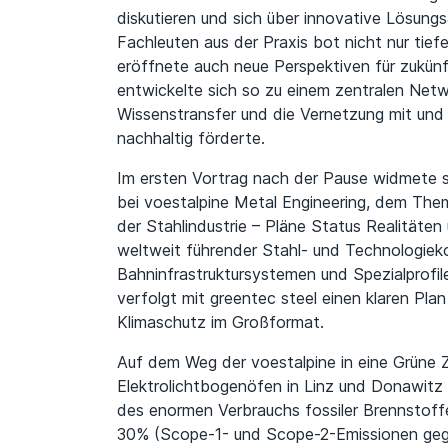
diskutieren und sich über innovative Lösungs
Fachleuten aus der Praxis bot nicht nur tief
eröffnete auch neue Perspektiven für zukün
entwickelte sich so zu einem zentralen Net
Wissenstransfer und die Vernetzung mit und 
nachhaltig förderte.
Im ersten Vortrag nach der Pause widmete s
bei voestalpine Metal Engineering, dem The
der Stahlindustrie – Pläne Status Realitäten 
weltweit führender Stahl- und Technologiek
Bahninfrastruktursystemen und Spezialprofil
verfolgt mit greentec steel einen klaren Pla
Klimaschutz im Großformat.
Auf dem Weg der voestalpine in eine Grüne Zu
Elektrolichtbogenöfen in Linz und Donawitz
des enormen Verbrauchs fossiler Brennstoffe
30% (Scope-1- und Scope-2-Emissionen gege