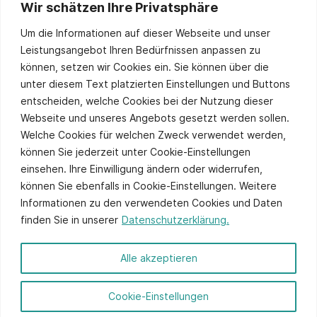
Wir schätzen Ihre Privatsphäre
Stay up to date
Um die Informationen auf dieser Webseite und unser
Leistungsangebot Ihren Bedürfnissen anpassen zu
können, setzen wir Cookies ein. Sie können über die
unter diesem Text platzierten Einstellungen und Buttons
Sie stimmen unserer
Datenschutzpolitik
zu.
entscheiden, welche Cookies bei der Nutzung dieser
Alternative:
Webseite und unseres Angebots gesetzt werden sollen.
Welche Cookies für welchen Zweck verwendet werden,
können Sie jederzeit unter Cookie-Einstellungen
einsehen. Ihre Einwilligung ändern oder widerrufen,
können Sie ebenfalls in Cookie-Einstellungen. Weitere
Informationen zu den verwendeten Cookies und Daten
finden Sie in unserer
Datenschutzerklärung.
© 2026 ITCS - Website by
axtesys
Alle akzeptieren
Impressum
Cookie-Einstellungen
Datenschutz