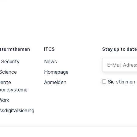
tturmthemen
ITCS
Stay up to date
 Security
News
Science
Homepage
Sie stimmen
igente
Anmelden
portsysteme
Alternative:
Work
sdigitalisierung